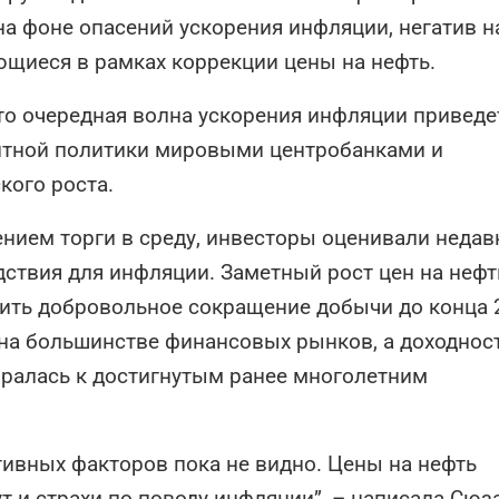
а фоне опасений ускорения инфляции, негатив н
ющиеся в рамках коррекции цены на нефть.
то очередная волна ускорения инфляции приведе
тной политики мировыми центробанками и
ого роста.
ием торги в среду, инвесторы оценивали недав
дствия для инфляции. Заметный рост цен на нефт
лить добровольное сокращение добычи до конца 
 на большинстве финансовых рынков, а доходност
ралась к достигнутым ранее многолетним
тивных факторов пока не видно. Цены на нефть
т и страхи по поводу инфляции”, – написала Сюз