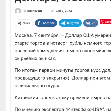
On
Сен 7, 2023
By
Interfax.ru
Save
Facebook
Telegram
VK
Share
Москва. 7 сентября. – Доллар США умерен
старте торгов в четверг, рубль немного те
опасений замедления темпов экономическ
сырьевых рынках.
По итогам первой минуты торгов курс долл
предыдущего закрытия). Доллар при этом 
официального курса.
Китайский юань к этому времени вырос на 
По мнению экспертов “Интерфакс-ЦЭА”, н