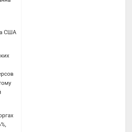
да США
ских
ерсов
тому
й
оргах
6%,