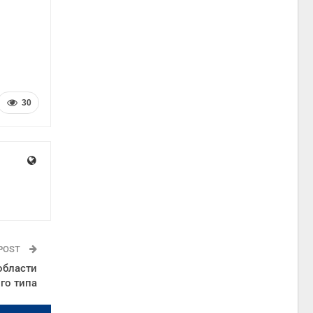
30
 POST
области
го типа