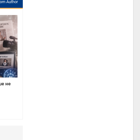
rom Author
ше не