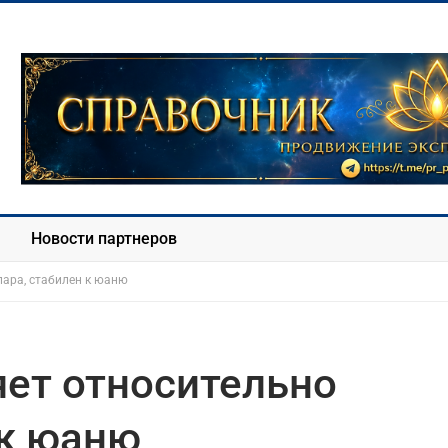
Новости партнеров
лара, стабилен к юаню
яет относительно
 к юаню