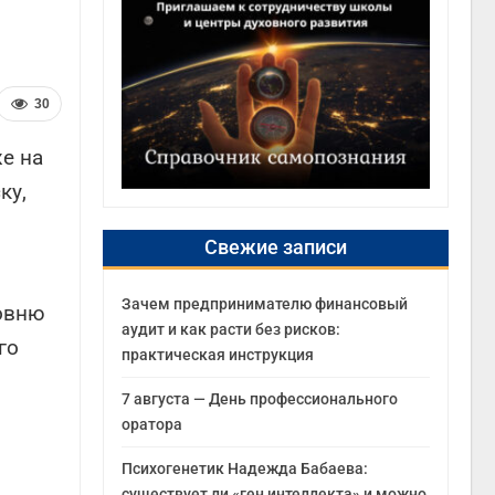
30
е на
ку,
Свежие записи
Зачем предпринимателю финансовый
ровню
аудит и как расти без рисков:
го
практическая инструкция
7 августа — День профессионального
оратора
Психогенетик Надежда Бабаева:
существует ли «ген интеллекта» и можно