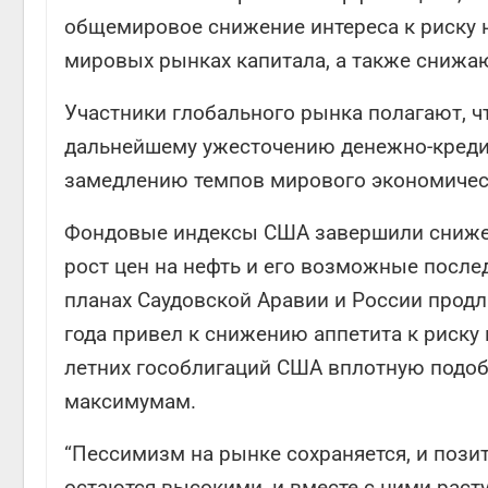
общемировое снижение интереса к риску н
мировых рынках капитала, а также снижа
Участники глобального рынка полагают, ч
дальнейшему ужесточению денежно-креди
замедлению темпов мирового экономическ
Фондовые индексы США завершили снижен
рост цен на нефть и его возможные после
планах Саудовской Аравии и России прод
года привел к снижению аппетита к риску
летних гособлигаций США вплотную подоб
максимумам.
“Пессимизм на рынке сохраняется, и пози
остаются высокими, и вместе с ними расту