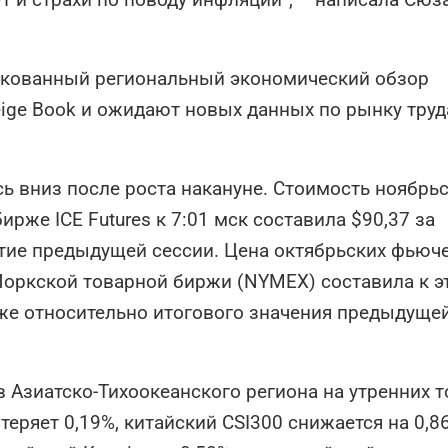
икованный региональный экономический обзор
ige Book и ожидают новых данных по рынку тру
ь вниз после роста накануне. Стоимость ноябрь
рже ICE Futures к 7:01 мск составила $90,37 за
ытие предыдущей сессии. Цена октябрьских фьюч
Йоркской товарной биржи (NYMEX) составила к э
ниже относительно итогового значения предыдуще
Азиатско-Тихоокеанского региона на утренних т
теряет 0,19%, китайский CSI300 снижается на 0,8