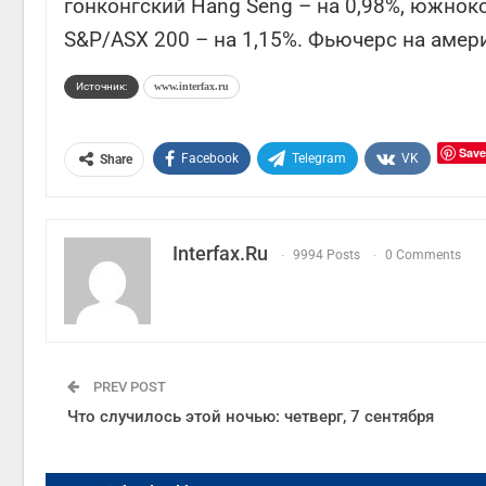
гонконгский Hang Seng – на 0,98%, южноко
S&P/ASX 200 – на 1,15%. Фьючерс на амери
Источник:
www.interfax.ru
Save
Facebook
Telegram
VK
Share
Interfax.ru
9994 Posts
0 Comments
PREV POST
Что случилось этой ночью: четверг, 7 сентября