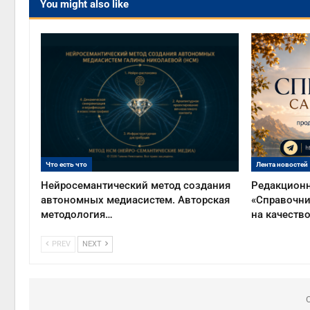
You might also like
Что есть что
Лента новостей
Нейросемантический метод создания
Редакционн
автономных медиасистем. Авторская
«Справочни
методология…
на качеств
PREV
NEXT