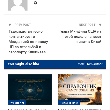
PREV POST
NEXT POST
Таджикистан тесно
Глава Минфина США на
контактирует с
этой неделе нанесет
Молдавией по поводу
визит в Китай
ЧП со стрельбой в
аэропорту Кишинева
You might also like
More From Author
Что есть что
Лента новостей