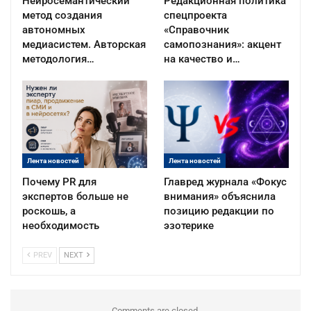
Нейросемантический
Редакционная политика
метод создания
спецпроекта
автономных
«Справочник
медиасистем. Авторская
самопознания»: акцент
методология…
на качество и…
Лента новостей
Лента новостей
Почему PR для
Главред журнала «Фокус
экспертов больше не
внимания» объяснила
роскошь, а
позицию редакции по
необходимость
эзотерике
PREV
NEXT
Comments are closed.