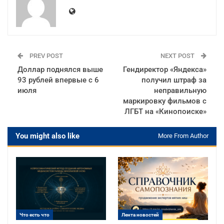
PREV POST
NEXT POST
Доллар поднялся выше
Гендиректор «Яндекса»
93 рублей впервые с 6
получил штраф за
июля
неправильную
маркировку фильмов с
ЛГБТ на «Кинопоиске»
You might also like
More From Author
Что есть что
Лента новостей