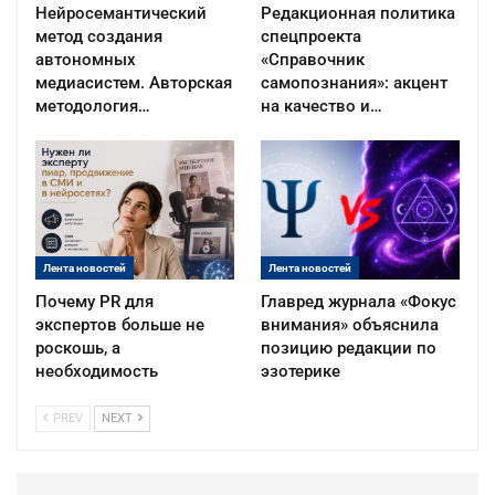
Нейросемантический
Редакционная политика
метод создания
спецпроекта
автономных
«Справочник
медиасистем. Авторская
самопознания»: акцент
методология…
на качество и…
Лента новостей
Лента новостей
Почему PR для
Главред журнала «Фокус
экспертов больше не
внимания» объяснила
роскошь, а
позицию редакции по
необходимость
эзотерике
PREV
NEXT