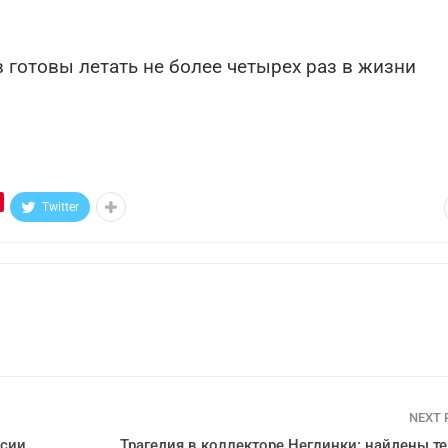
готовы летать не более четырех раз в жизни
Twitter
NEXT
нсии
Трагедия в коллекторе Неглинки: найдены те