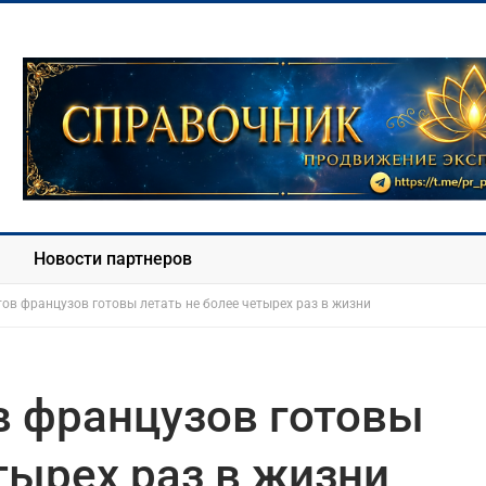
Новости партнеров
тов французов готовы летать не более четырех раз в жизни
в французов готовы
тырех раз в жизни