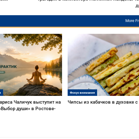
д
More F
я
Фокус внимания
ариса Чаличук выступит на
Чипсы из кабачков в духовке 
«Выбор души» в Ростове-