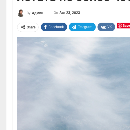
On
Авг 23, 2023
By
Админ
Save
Facebook
Telegram
VK
Share