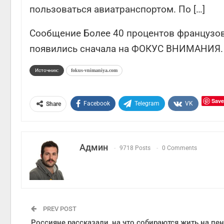
пользоваться авиатранспортом. По […]
Сообщение Более 40 процентов французов 
появились сначала на ФОКУС ВНИМАНИЯ.
Источник:
fokus-vnimaniya.com
Save
Facebook
Telegram
VK
Share
Админ
9718 Posts
0 Comments
PREV POST
Россияне рассказали, на что собираются жить на пе