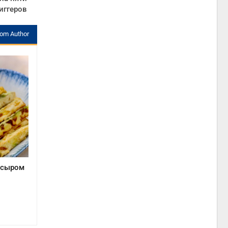
иггеров
rom Author
с сыром