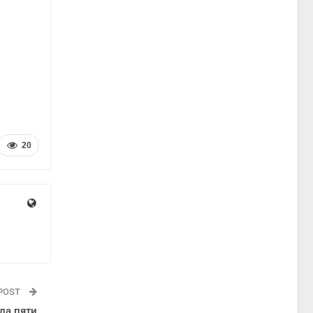
20
 POST
ла пяти