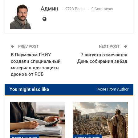
Админ
9723 Posts
0 Comments
PREV POST
NEXT POST
В Пермском ГНИУ
7 августа отмечается
создали специальный
День собирания звёзд
материал для защиты
дронов от РЭБ
You might also like
More From Author
Фокус внимания
Фокус внимания