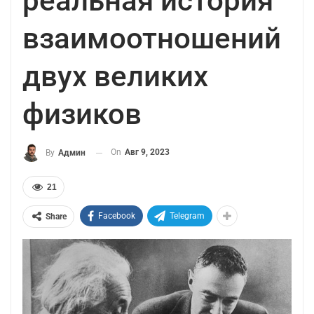
реальная история
взаимоотношений
двух великих
физиков
On
Авг 9, 2023
By
Админ
21
Facebook
Telegram
Share