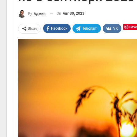
On
Авг 30, 2023
By
Админ
Save
Facebook
Telegram
VK
Share