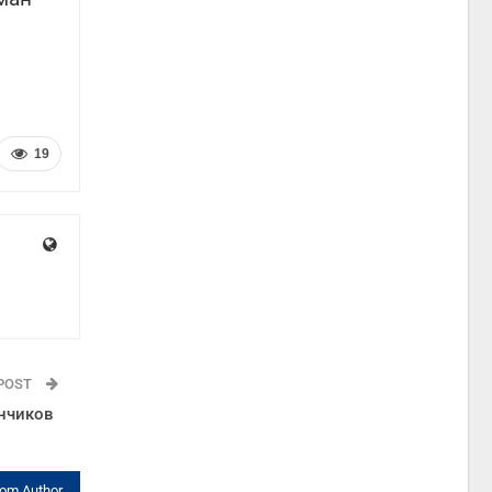
19
 POST
анчиков
rom Author