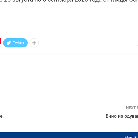
Twitter
NEXT
е.
Вино из одув
More F