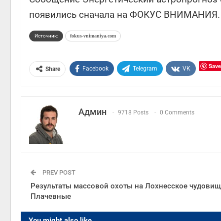
появились сначала на ФОКУС ВНИМАНИЯ.
Источник:
fokus-vnimaniya.com
Save
Facebook
Telegram
VK
Share
Админ
9718 Posts
0 Comments
PREV POST
Результаты массовой охоты на Лохнесское чудовищ
Плачевные
You might also like