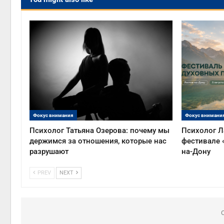
Фокус внимания
Фокус внимани
Психолог Татьяна Озерова: почему мы
Психолог Л
держимся за отношения, которые нас
фестивале 
разрушают
на-Дону
PREV
NEXT