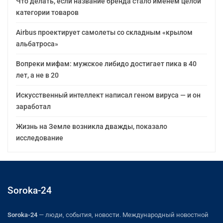
Что делать, если название бренда стало именем целой
категории товаров
Airbus проектирует самолеты со складным «крылом
альбатроса»
Вопреки мифам: мужское либидо достигает пика в 40
лет, а не в 20
Искусственный интеллект написал геном вируса — и он
заработал
Жизнь на Земле возникла дважды, показало
исследование
Soroka-24
Soroka-24
— люди, события, новости. Международный новостной