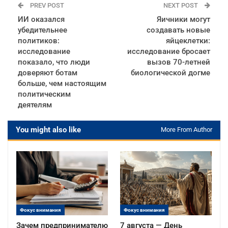
PREV POST
NEXT POST
ИИ оказался
Яичники могут
убедительнее
создавать новые
политиков:
яйцеклетки:
исследование
исследование бросает
показало, что люди
вызов 70-летней
доверяют ботам
биологической догме
больше, чем настоящим
политическим
деятелям
You might also like
More From Author
Фокус внимания
Фокус внимания
Зачем предпринимателю
7 августа — День