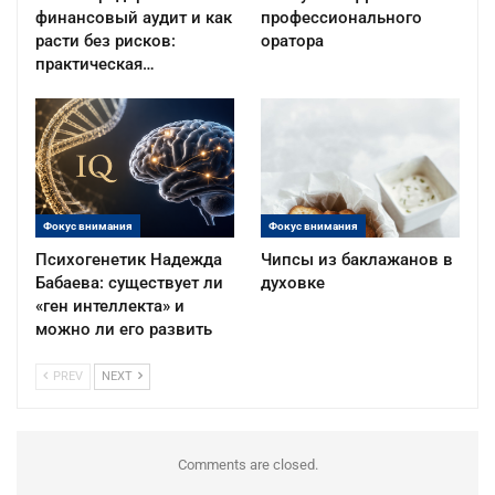
финансовый аудит и как
профессионального
расти без рисков:
оратора
практическая…
Фокус внимания
Фокус внимания
Психогенетик Надежда
Чипсы из баклажанов в
Бабаева: существует ли
духовке
«ген интеллекта» и
можно ли его развить
PREV
NEXT
Comments are closed.