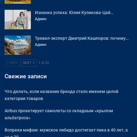
Изнанка успеха: Юлия Куликова-Цай…
Админ
Тревел-эксперт Дмитрий Кашпоров: почему…
Админ
PREV
NEXT
1 of 22
Свежие записи
Что делать, если название бренда стало именем целой
категории товаров
Airbus проектирует самолеты со складным «крылом
альбатроса»
Вопреки мифам: мужское либидо достигает пика в 40 лет, а
не в 20