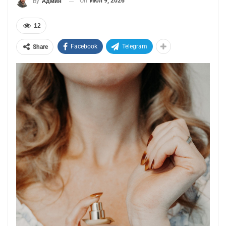
On
Июл 9, 2026
By
Админ
12
Facebook
Telegram
Share