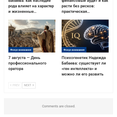
Бабаева: как наследие
финансовый аудит и как
рода влияет на характер
расти без рисков:
и жизненные…
практическая…
Фокус внимания
Фокус внимания
7 августа — День
Психогенетик Надежда
профессионального
Бабаева: существует ли
оратора
«ген интеллекта» и
можно ли его развить
PREV
NEXT
Comments are closed.