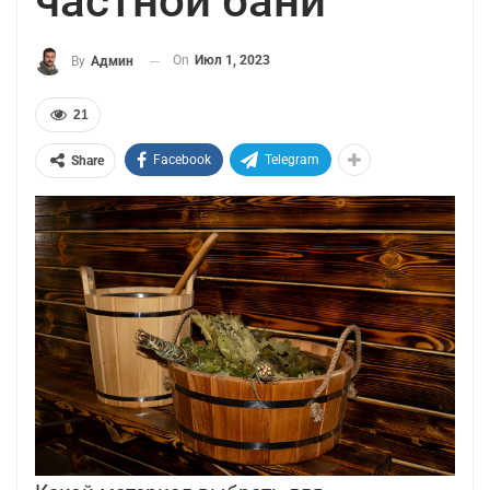
частной бани
On
Июл 1, 2023
By
Админ
21
Facebook
Telegram
Share