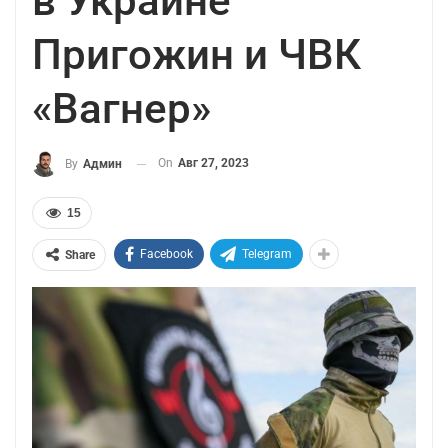
в Украине
Пригожин и ЧВК
«Вагнер»
On
Авг 27, 2023
By
Админ
15
Facebook
Telegram
Share