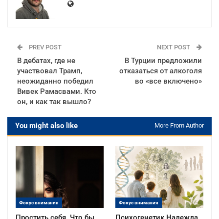
PREV POST
NEXT POST
В дебатах, где не
В Турции предложили
участвовал Трамп,
отказаться от алкоголя
неожиданно победил
во «все включено»
Вивек Рамасвами. Кто
он, и как так вышло?
You might also like
More From Author
Фокус внимания
Фокус внимания
Простить себя. Что бы
Психогенетик Надежда