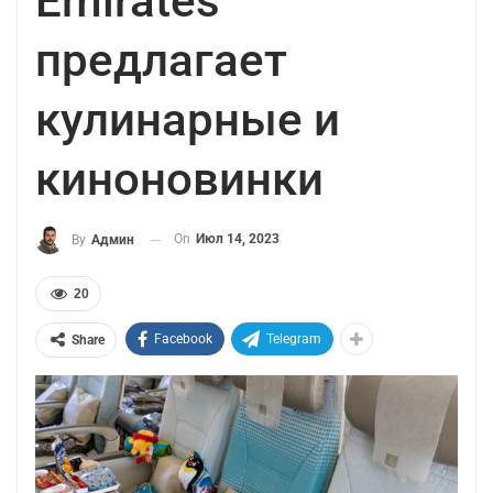
Emirates
предлагает
кулинарные и
киноновинки
On
Июл 14, 2023
By
Админ
20
Facebook
Telegram
Share