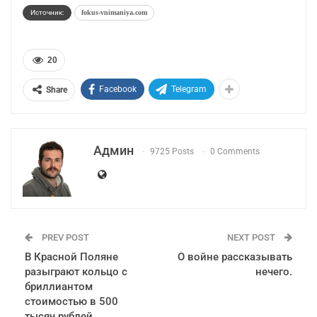
Источник:
fokus-vnimaniya.com
20
Facebook
Telegram
Share
Админ
9725 Posts
0 Comments
PREV POST
NEXT POST
В Красной Поляне
О войне рассказывать
разыграют кольцо с
нечего.
бриллиантом
стоимостью в 500
тысяч рублей