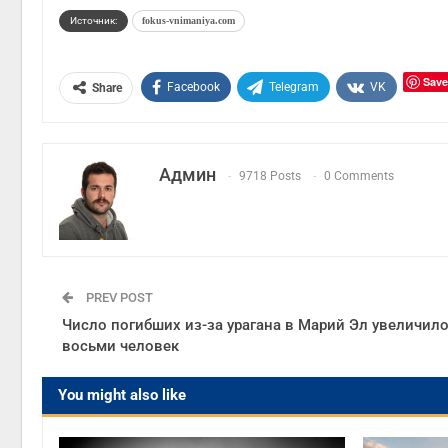
Источник:
fokus-vnimaniya.com
Save
Facebook
Telegram
VK
Share
Админ
9718 Posts
0 Comments
PREV POST
Число погибших из-за урагана в Марий Эл увеличило
восьми человек
You might also like