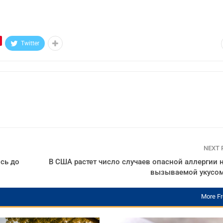
Twitter
NEXT
сь до
В США растет число случаев опасной аллергии н
вызываемой укусо
More F