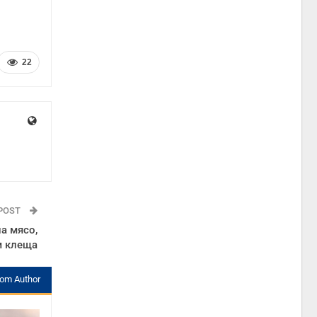
22
 POST
а мясо,
м клеща
rom Author