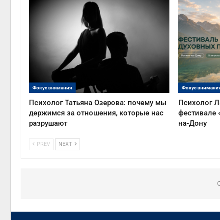
Фокус внимания
Фокус внимани
Психолог Татьяна Озерова: почему мы
Психолог Л
держимся за отношения, которые нас
фестивале 
разрушают
на-Дону
PREV
NEXT