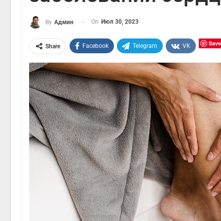
On
Июл 30, 2023
By
Админ
Save
Facebook
Telegram
VK
Share