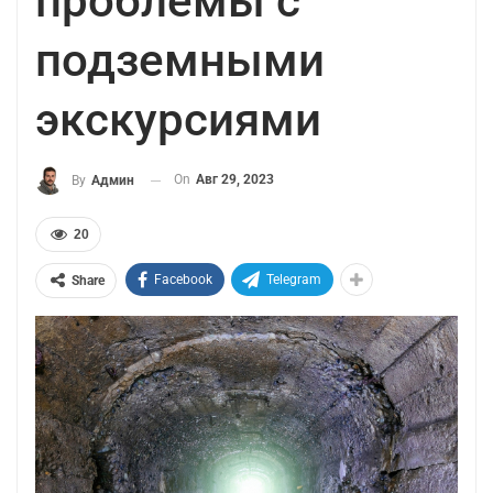
проблемы с
подземными
экскурсиями
On
Авг 29, 2023
By
Админ
20
Facebook
Telegram
Share