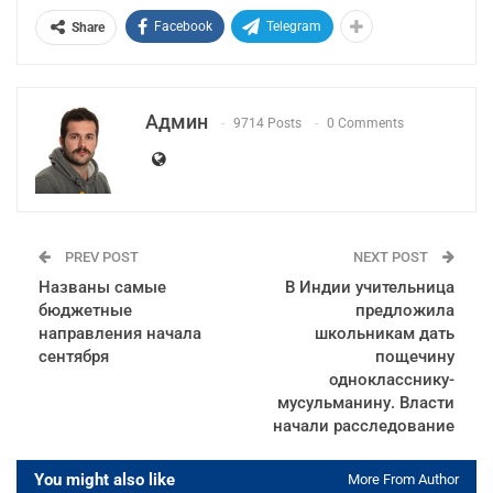
Facebook
Telegram
Share
Админ
9714 Posts
0 Comments
PREV POST
NEXT POST
Названы самые
В Индии учительница
бюджетные
предложила
направления начала
школьникам дать
сентября
пощечину
однокласснику-
мусульманину. Власти
начали расследование
You might also like
More From Author