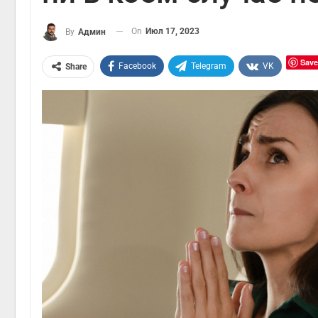
On
Июл 17, 2023
By
Админ
Save
Facebook
Telegram
VK
Share