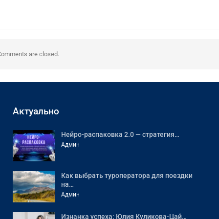
Comments are closed.
Актуально
Нейро-распаковка 2.0 — стратегия…
Админ
Как выбрать туроператора для поездки
на…
Админ
Изнанка успеха: Юлия Куликова-Цай…