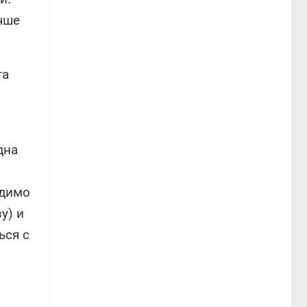
чше
та
дна
одимо
у) и
ься с