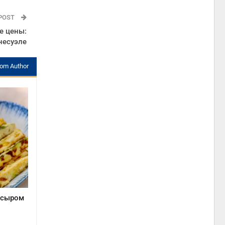
 POST
е цены:
несуэле
rom Author
с сыром