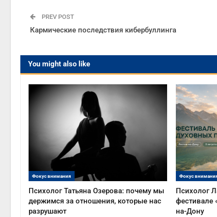
PREV POST
Кармические последствия кибербуллинга
You might also like
Фокус внимания
Фокус внимани
Психолог Татьяна Озерова: почему мы
Психолог Л
держимся за отношения, которые нас
фестивале 
разрушают
на-Дону