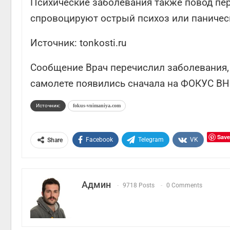
Психические заболевания также повод пер
спровоцируют острый психоз или паничес
Источник:
tonkosti.ru
Сообщение Врач перечислил заболевания, 
самолете появились сначала на ФОКУС 
Источник:
fokus-vnimaniya.com
Save
Facebook
Telegram
VK
Share
Админ
9718 Posts
0 Comments