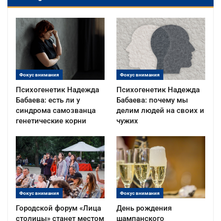
Фокус внимания
Фокус внимания
Психогенетик Надежда
Психогенетик Надежда
Бабаева: есть ли у
Бабаева: почему мы
синдрома самозванца
делим людей на своих и
генетические корни
чужих
Фокус внимания
Фокус внимания
Городской форум «Лица
День рождения
столицы» станет местом
шампанского