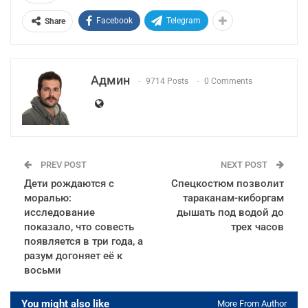
Facebook
Telegram
Share
Админ
9714 Posts
0 Comments
PREV POST
NEXT POST
Дети рождаются с
Спецкостюм позволит
моралью:
тараканам-киборгам
исследование
дышать под водой до
показало, что совесть
трех часов
появляется в три года, а
разум догоняет её к
восьми
You might also like
More From Author