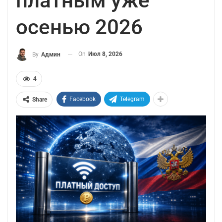
платным уже
осенью 2026
On
Июл 8, 2026
By
Админ
4
Facebook
Telegram
Share