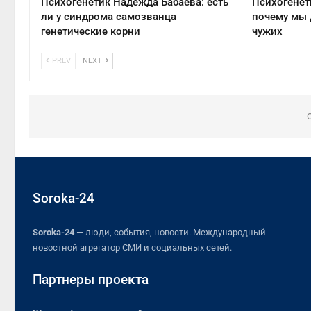
Психогенетик Надежда Бабаева: есть
Психогенет
ли у синдрома самозванца
почему мы 
генетические корни
чужих
PREV
NEXT
Soroka-24
Soroka-24
— люди, события, новости. Международный
новостной агрегатор СМИ и социальных сетей.
Партнеры проекта