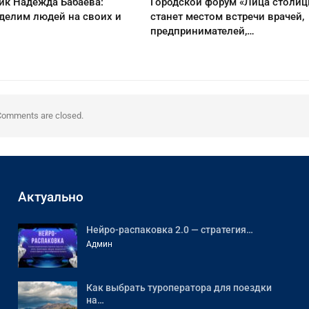
ик Надежда Бабаева:
Городской форум «Лица столи
делим людей на своих и
станет местом встречи врачей,
предпринимателей,…
Comments are closed.
Актуально
Нейро-распаковка 2.0 — стратегия…
Админ
Как выбрать туроператора для поездки
на…