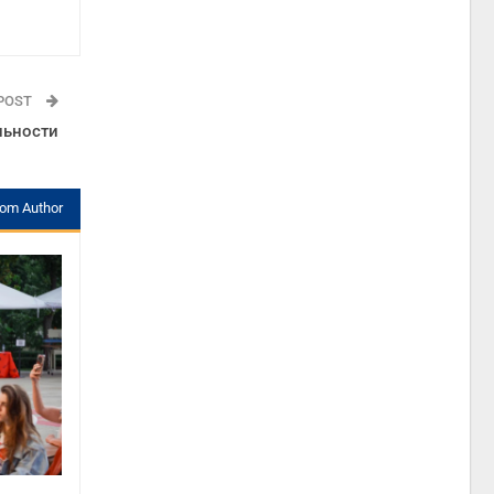
 POST
льности
rom Author