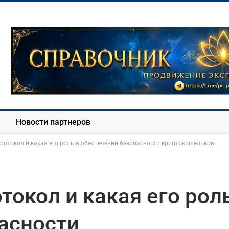
Новости партнеров
протокол и какая его роль в обеспечении безопасности криптокошельков
токол и какая его рол
асности