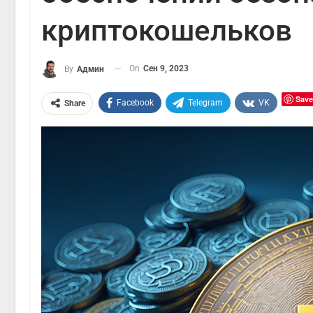
криптокошельков
On
Сен 9, 2023
By
Админ
Save
Facebook
Telegram
VK
Share