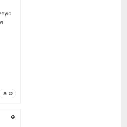
чевую
уя
.
20